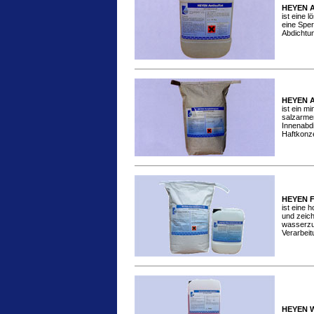
HEYEN An
ist eine l
eine Sper
Abdichtu
HEYEN A
ist ein m
salzarmen
Innenabd
Haftkonze
HEYEN F
ist eine 
und zeich
wasserzu
Verarbeit
HEYEN W