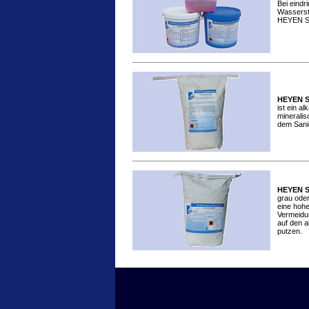
Bei eind
Wasserst
HEYEN Sp
HEYEN S
ist ein al
mineralis
dem Sani
HEYEN S
grau oder
eine hohe
Vermeidu
auf den 
putzen.