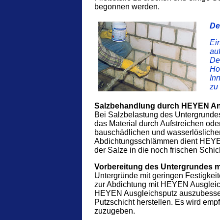
begonnen werden.
De
Ei
au
Des
Ho
In
zu
Salzbehandlung durch HEYEN Ant
Bei Salzbelastung des Untergrundes 
das Material durch Aufstreichen oder
bauschädlichen und wasserlösliche
Abdichtungsschlämmen dient HEYEN 
der Salze in die noch frischen Schic
Vorbereitung des Untergrundes m
Untergründe mit geringen Festigkei
zur Abdichtung mit HEYEN Ausgleich
HEYEN Ausgleichsputz auszubesser
Putzschicht herstellen. Es wird e
zuzugeben.